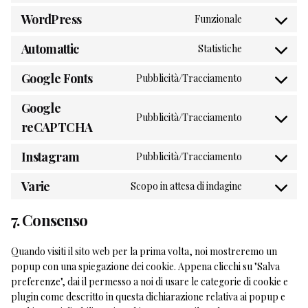
facebook
to
WordPress
Funzionale
Consent
service
to
Automattic
Statistiche
google-
Consent
service
analytics
to
Google Fonts
Pubblicità/Tracciamento
wordpres
Consent
service
to
Google
automattic
Pubblicità/Tracciamento
service
Consent
reCAPTCHA
google-
to
fonts
Instagram
Pubblicità/Tracciamento
service
Consent
google-
to
Varie
Scopo in attesa di indagine
recaptcha
Consent
service
to
instagram
7. Consenso
service
varie
Quando visiti il sito web per la prima volta, noi mostreremo un
popup con una spiegazione dei cookie. Appena clicchi su "Salva
preferenze", dai il permesso a noi di usare le categorie di cookie e
plugin come descritto in questa dichiarazione relativa ai popup e