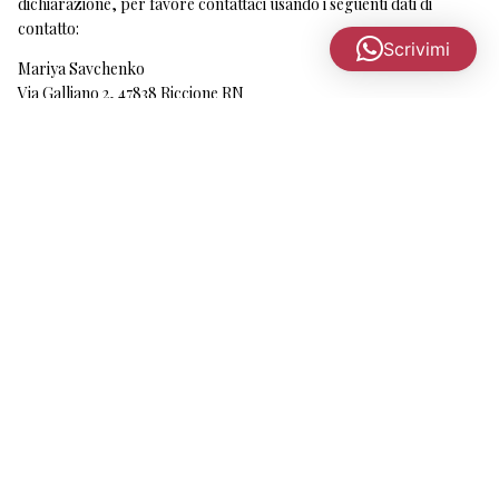
dichiarazione, per favore contattaci usando i seguenti dati di
contatto:
Scrivimi
Mariya Savchenko
Via Galliano 2, 47838 Riccione RN
Italia
Sito web:
https://www.corsi.mariyasavchenko.it
Email:
corsi@
mariyasavchenko.it
Numero di telefono: +39 3246314633
Questa politica sui cookie è stata sincronizzata con
cookiedatabase.org
il Dicembre 28, 2022.