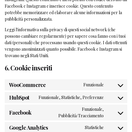
Facebook e Instagram e inserisce cookie. Questo contenuto
potrebbe memorizzare ed elaborare alcune informazioni per la
pubblicità personalizzata.
Leggi l'informativa sulla privacy di questi social network (che
possono cambiare regolarmente) per sapere cosa fanno con i tuoi
dati (personali) che processano usando questi cookie. I dati ottenuti
vengono anonimizzati quanto possibile. Facebook e Instagram si
trovano negli Stati Uniti.
6. Cookie inseriti
WooCommerce
Funzionale
Consent
to
HubSpot
Funzionale, Statistiche, Preferenze
Consent
service
to
Funzionale,
woocomm
Facebook
service
Pubblicità/Tracciamento
Consent
hubspot
to
Google Analytics
Statistiche
service
Consent