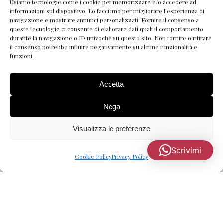
Usiamo tecnologie come i cookie per memorizzare e/o accedere ad
informazioni sul dispositivo. Lo facciamo per migliorare l'esperienza di
navigazione e mostrare annunci personalizzati. Fornire il consenso a
queste tecnologie ci consente di elaborare dati quali il comportamento
durante la navigazione o ID univoche su questo sito. Non fornire o ritirare
il consenso potrebbe influire negativamente su alcune funzionalità e
Percorsi
funzioni.
THE FOUNDATION CODE™
Accetta
THE MASTER TOUCH™
THE REALISM CODE™
Nega
THE FORMULA CODE™
Visualizza le preferenze
Scrivimi
Perché Mariya
Cookie Policy
Privacy Policy
Mariya Savchenko
Il Metodo Savchenko™
La mia esperienza mondiale
I 4 pilastri del PMU