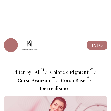
Skip
to
content
INFO
04
01
Filter by
All
Colore e Pigmenti
01
01
Corso Avanzato
Corso Base
01
Iperrealismo